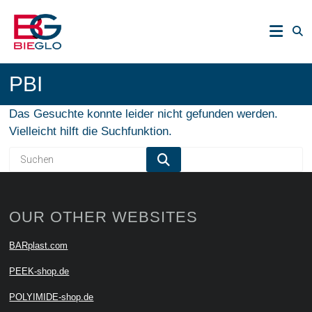
Zum
PEEK,
Inhalt
POLYIMIDE,
springen
R-
BIEGLO
POLYMERS
PBI
GmbH
Das Gesuchte konnte leider nicht gefunden werden.
Vielleicht hilft die Suchfunktion.
OUR OTHER WEBSITES
BARplast.com
PEEK-shop.de
POLYIMIDE-shop.de